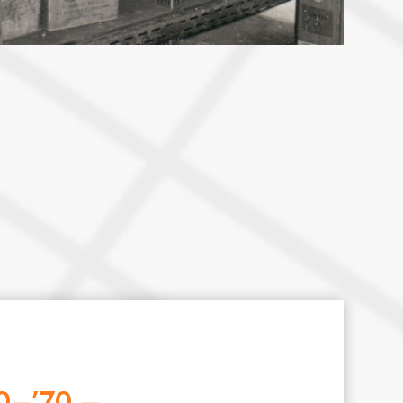
60–’70 –