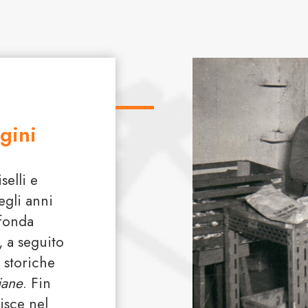
gini
selli e
egli anni
ofonda
, a seguito
e storiche
iane
. Fin
erisce nel