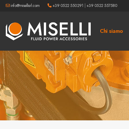
info@misellisrl.com
+39 0522 550291
|
+39 0522 557580
Chi siamo