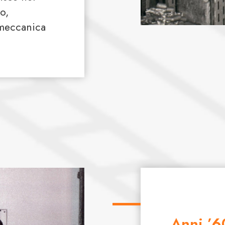
o,
 meccanica
Anni ’