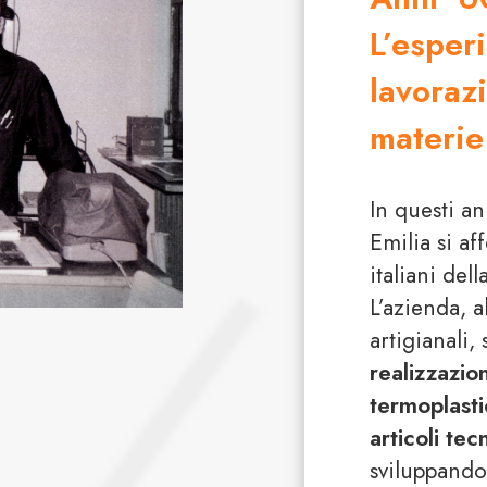
L’esper
lavoraz
materie
In questi an
Emilia si a
italiani del
L’azienda, a
artigianali,
realizzazio
termoplasti
articoli tec
sviluppand