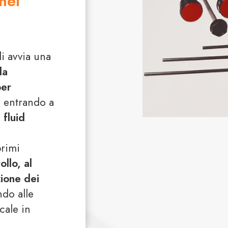
nel
li avvia una
la
per
, entrando a
l
fluid
primi
ollo, al
zione dei
ndo alle
cale in