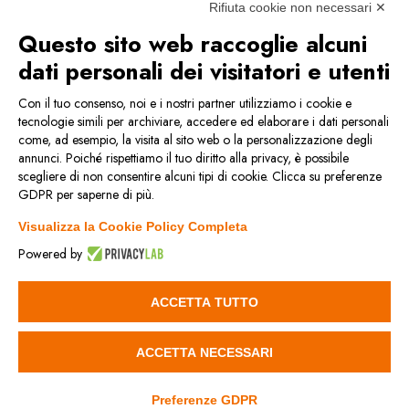
P.IVA e C.F. : 00178200358 - Capitale Sociale:
Rifiuta cookie non necessari ✕
98.000 euro
Questo sito web raccoglie alcuni
dati personali dei visitatori e utenti
Contattaci
Con il tuo consenso, noi e i nostri partner utilizziamo i cookie e
tecnologie simili per archiviare, accedere ed elaborare i dati personali
come, ad esempio, la visita al sito web o la personalizzazione degli
Condizioni generali di vendita
annunci. Poiché rispettiamo il tuo diritto alla privacy, è possibile
scegliere di non consentire alcuni tipi di cookie. Clicca su preferenze
GDPR per saperne di più.
Privacy & Cookie Policy
Visualizza la Cookie Policy Completa
Politica della qualità
Powered by
Reach
ACCETTA TUTTO
Rohs
ACCETTA NECESSARI
©Miselli s.r.l. 2023
Preferenze GDPR