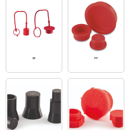
IR
PF