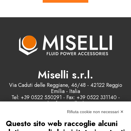
Miselli s.r.l.
Via Caduti delle Reggiane, 46/48 - 42122 Reggio
Emilia - Italia
Tel: +39 0522 550291 - Fax: +39 0522 331140 -
Email: info@misellisrl.com
P.IVA e C.F. : 00178200358 - Capitale Sociale:
Rifiuta cookie non necessari ✕
98.000 euro
Questo sito web raccoglie alcuni