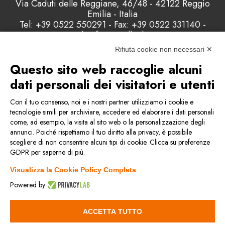
Via Caduti delle Reggiane, 46/48 - 42122 Reggio
Emilia - Italia
Tel: +39 0522 550291 - Fax: +39 0522 331140 -
Email: info@misellisrl.com
P.IVA e C.F. : 00178200358 - Capitale Sociale:
Rifiuta cookie non necessari ✕
98.000 euro
Questo sito web raccoglie alcuni
dati personali dei visitatori e utenti
Contattaci
Con il tuo consenso, noi e i nostri partner utilizziamo i cookie e
tecnologie simili per archiviare, accedere ed elaborare i dati personali
come, ad esempio, la visita al sito web o la personalizzazione degli
Condizioni generali di vendita
annunci. Poiché rispettiamo il tuo diritto alla privacy, è possibile
scegliere di non consentire alcuni tipi di cookie. Clicca su preferenze
GDPR per saperne di più.
Privacy & Cookie Policy
Visualizza la Cookie Policy Completa
Politica della qualità
Powered by
Reach
ACCETTA TUTTO