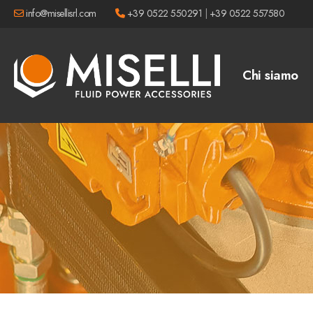
info@misellisrl.com
+39 0522 550291
|
+39 0522 557580
Chi siamo