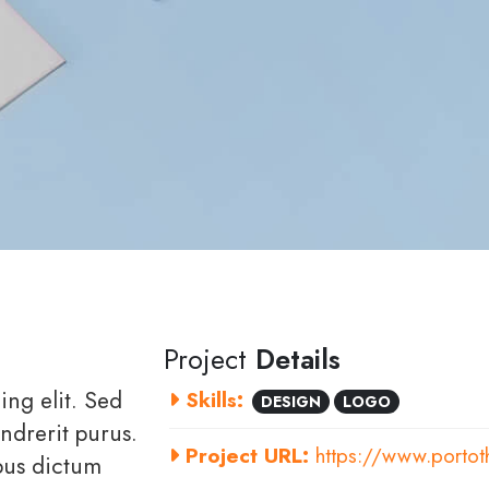
Project
Details
ing elit. Sed
Skills:
DESIGN
LOGO
ndrerit purus.
Project URL:
https://www.porto
bus dictum