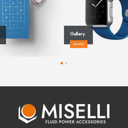
Left Sidebar
BRAND