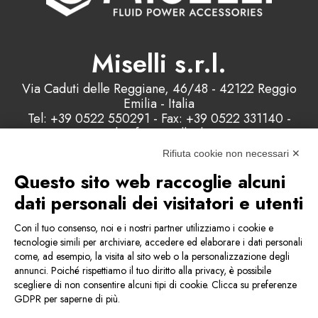
Miselli s.r.l.
Via Caduti delle Reggiane, 46/48 - 42122 Reggio
Emilia - Italia
Tel: +39 0522 550291 - Fax: +39 0522 331140 -
Email: info@misellisrl.com
P.IVA e C.F. : 00178200358 - Capitale Sociale:
Rifiuta cookie non necessari ✕
98.000 euro
Questo sito web raccoglie alcuni
dati personali dei visitatori e utenti
Contattaci
Con il tuo consenso, noi e i nostri partner utilizziamo i cookie e
tecnologie simili per archiviare, accedere ed elaborare i dati personali
come, ad esempio, la visita al sito web o la personalizzazione degli
Condizioni generali di vendita
annunci. Poiché rispettiamo il tuo diritto alla privacy, è possibile
scegliere di non consentire alcuni tipi di cookie. Clicca su preferenze
GDPR per saperne di più.
Privacy & Cookie Policy