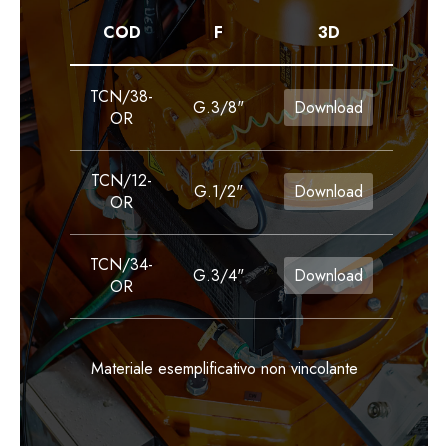
COD
F
3D
TCN/38-
G.3/8"
Download
OR
TCN/12-
G.1/2"
Download
OR
TCN/34-
G.3/4"
Download
OR
Materiale esemplificativo non vincolante