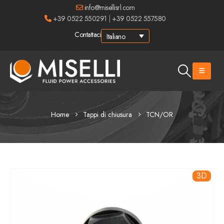
info@misellisrl.com
+39 0522 550291
|
+39 0522 557580
Contattaci
Italiano
Home
Tappi di chiusura
TCN/OR
3D