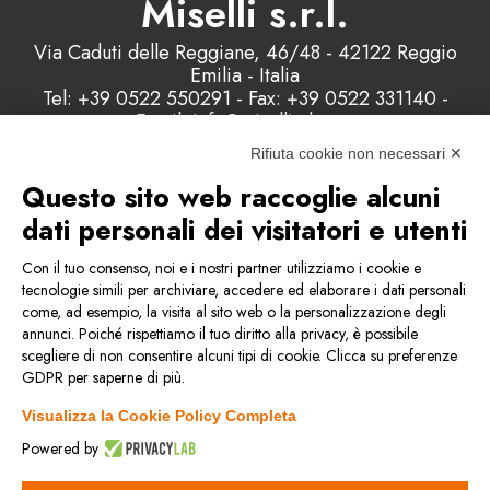
Miselli s.r.l.
Via Caduti delle Reggiane, 46/48 - 42122 Reggio
Emilia - Italia
Tel: +39 0522 550291 - Fax: +39 0522 331140 -
Email: info@misellisrl.com
P.IVA e C.F. : 00178200358 - Capitale Sociale:
Rifiuta cookie non necessari ✕
98.000 euro
Questo sito web raccoglie alcuni
dati personali dei visitatori e utenti
Contattaci
Con il tuo consenso, noi e i nostri partner utilizziamo i cookie e
tecnologie simili per archiviare, accedere ed elaborare i dati personali
come, ad esempio, la visita al sito web o la personalizzazione degli
Condizioni generali di vendita
annunci. Poiché rispettiamo il tuo diritto alla privacy, è possibile
scegliere di non consentire alcuni tipi di cookie. Clicca su preferenze
GDPR per saperne di più.
Privacy & Cookie Policy
Visualizza la Cookie Policy Completa
Politica della qualità
Powered by