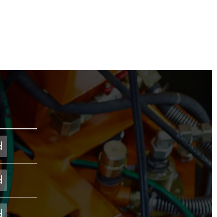
d
d
d