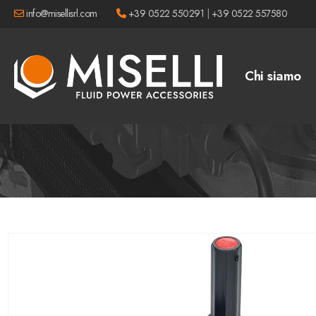
info@misellisrl.com
+39 0522 550291
|
+39 0522 557580
Chi siamo