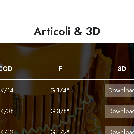
Articoli & 3D
COD
F
3D
TK/14
G.1/4"
Downloa
TK/38
G.3/8"
Downloa
TK/12
G.1/2"
Downloa