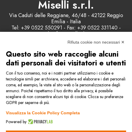
Miselli s.r.l.
Via Caduti delle Reggiane, 46/48 - 42122 Reggio
Emilia - Italia
Tel: +39 0522 550291 - Fax: +39 0522 331140 -
Email: info@misellisrl.com
P.IVA e C.F. : 00178200358 - Capitale Sociale:
Rifiuta cookie non necessari ✕
98.000 euro
Questo sito web raccoglie alcuni
dati personali dei visitatori e utenti
Contattaci
Con il tuo consenso, noi e i nostri partner utilizziamo i cookie e
tecnologie simili per archiviare, accedere ed elaborare i dati personali
come, ad esempio, la visita al sito web o la personalizzazione degli
Condizioni generali di vendita
annunci. Poiché rispettiamo il tuo diritto alla privacy, è possibile
scegliere di non consentire alcuni tipi di cookie. Clicca su preferenze
GDPR per saperne di più.
Privacy & Cookie Policy
Visualizza la Cookie Policy Completa
Politica della qualità
Powered by