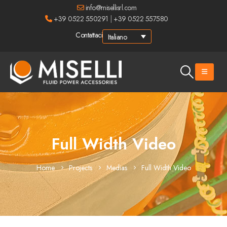
info@misellisrl.com
+39 0522 550291
|
+39 0522 557580
Contattaci
Italiano
Full Width Video
Home
Projects
Medias
Full Width Video