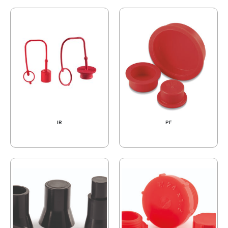
IR
PF