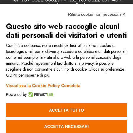
Email: info@misellisrl.com
P.IVA e C.F. : 00178200358 - Capitale Sociale:
Rifiuta cookie non necessari ✕
98.000 euro
Questo sito web raccoglie alcuni
dati personali dei visitatori e utenti
Contattaci
Con il tuo consenso, noi e i nostri partner utilizziamo i cookie e
tecnologie simili per archiviare, accedere ed elaborare i dati personali
come, ad esempio, la visita al sito web o la personalizzazione degli
Condizioni generali di vendita
annunci. Poiché rispettiamo il tuo diritto alla privacy, è possibile
scegliere di non consentire alcuni tipi di cookie. Clicca su preferenze
GDPR per saperne di più.
Privacy & Cookie Policy
Visualizza la Cookie Policy Completa
Politica della qualità
Powered by
Reach
ACCETTA TUTTO
Rohs
ACCETTA NECESSARI