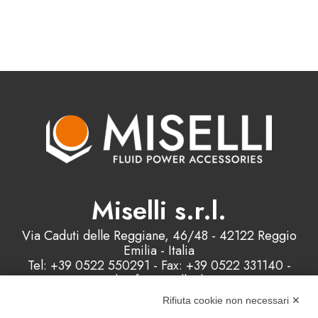
Miselli s.r.l.
Via Caduti delle Reggiane, 46/48 - 42122 Reggio
Emilia - Italia
Tel: +39 0522 550291 - Fax: +39 0522 331140 -
Email: info@misellisrl.com
P.IVA e C.F. : 00178200358 - Capitale Sociale:
Rifiuta cookie non necessari ✕
98.000 euro