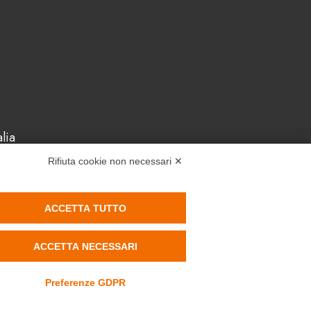
lia
isrl.com
Rifiuta cookie non necessari ✕
ro
ACCETTA TUTTO
ACCETTA NECESSARI
alità
Reach
Rohs
Preferenze GDPR