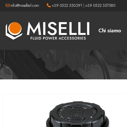
info@misellisrl.com
+39 0522 550291
|
+39 0522 557580
Chi siamo