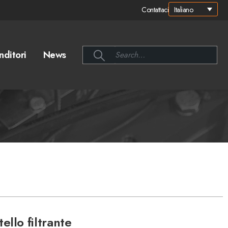
Italiano
Contattaci
nditori
News
llo filtrante