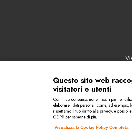
Vi
Tel: +39
P
Questo sito web raccogl
visitatori e utenti
Con il tuo consenso, noi e i nostri partner uti
elaborare i dati personali come, ad esempio, la
rispettiamo il tuo diritto alla privacy, è possib
Condizioni generali di vendita
GDPR per saperne di più.
Visualizza la Cookie Policy Completa