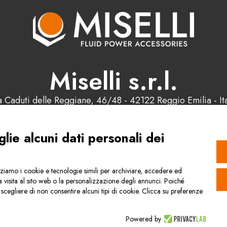
Miselli s.r.l.
a Caduti delle Reggiane, 46/48 - 42122 Reggio Emilia - Ita
 0522 550291 - Fax: +39 0522 331140 - Email: info@misell
.IVA e C.F. : 00178200358 - Capitale Sociale: 98.000 eu
ie alcuni dati personali dei
Contattaci
lizziamo i cookie e tecnologie simili per archiviare, accedere ed
 visita al sito web o la personalizzazione degli annunci. Poiché
ile scegliere di non consentire alcuni tipi di cookie. Clicca su preferenze
Privacy & Cookie Policy
Politica della qu
Powered by
©Miselli s.r.l. 2023