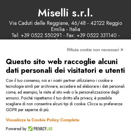
Miselli s.r.l.
Via Caduti delle Reggiane, 46/48 - 42122 Reggio
Emilia - Italia
Tel: +39 0522 550291 - Fax: +39 0522 331140 -
Email: info@misellisrl.com
P.IVA e C.F. : 00178200358 - Capitale Sociale:
Rifiuta cookie non necessari ✕
98.000 euro
Questo sito web raccoglie alcuni
dati personali dei visitatori e utenti
Contattaci
Con il tuo consenso, noi e i nostri partner utilizziamo i cookie e
tecnologie simili per archiviare, accedere ed elaborare i dati personali
come, ad esempio, la visita al sito web o la personalizzazione degli
Condizioni generali di vendita
annunci. Poiché rispettiamo il tuo diritto alla privacy, è possibile
scegliere di non consentire alcuni tipi di cookie. Clicca su preferenze
GDPR per saperne di più.
Privacy & Cookie Policy
Visualizza la Cookie Policy Completa
Politica della qualità
Powered by