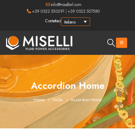
info@misellisrl.com
+39 0522 550291
|
+39 0522 557580
Contattaci
Italiano
Accordion Home
Home
FAQs
Accordion Home